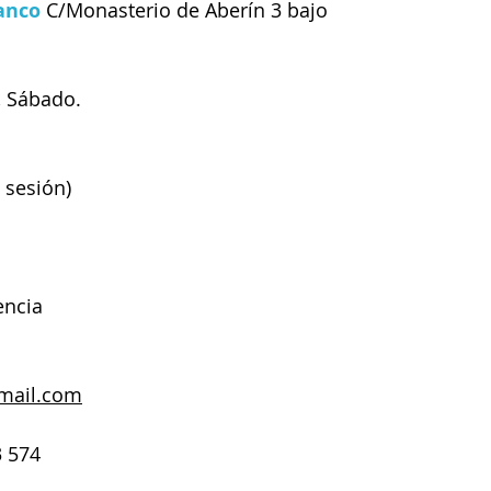
anco
 C/Monasterio de Aberín 3 bajo
, Sábado.  
 sesión)
encia
mail.com
3 574