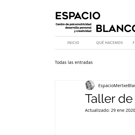
INICIO
QUÉ HACEMOS
F
Todas las entradas
EspacioMertxeBla
Taller d
Actualizado:
29 ene 202