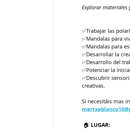
Explorar materiales
✅Trabajar las pola
✅Mandalas para vive
✅Mandalas para esti
✅Desarrollar la crea
✅Desarrollo del tra
✅Potenciar la inici
✅Descubrir sensoria
creativas.
Si necesitáis mas 
mertxeblanco10@
 🏠 
LUGAR: