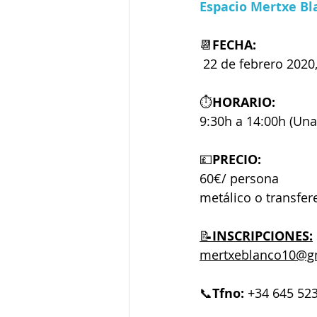
Espacio Mertxe Bl
📆
FECHA:
 22 de febrero 2020
⏱
HORARIO:
9:30h a 14:00h (Una
💷
PRECIO:
60€/ persona
metálico o transfer
📝
INSCRIPCIONES:
mertxeblanco10@g
📞
Tfno:
 +34 645 52