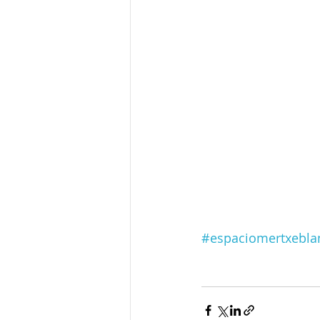
#espaciomertxebla