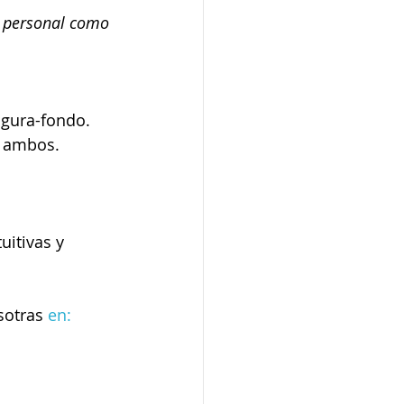
 personal como 
igura-fondo.
e ambos.
itivas y 
sotras 
en: