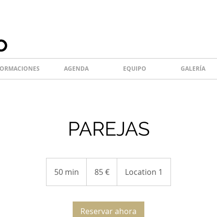
ORMACIONES
AGENDA
EQUIPO
GALERÍA
PAREJAS
85
euros
50 min
5
85 €
Location 1
0
m
Reservar ahora